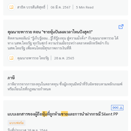
สาธิต บวรสันติสุทธิ์
06 มี.ค. 2567
5 Min Read
คุณนายพารวย ตอน "ขายหุ้นปันผลเวลาไหนปังสุด!!"
ติดตามคอลัมน์ "รู้เก็บรู้ออม...รู้ใช้รู้ลงทุน สู่ความมั่งคั่ง” กับคุณนายพารวย ได้
ทาง นสพ.ไทยรัฐ ทุกวันศุกร์ ความร่วมมือระหว่างตลาดหลักทรัพย์ฯ กับ
นสพ.ไทยรัฐ เพื่อคนไทยมีสุขภาพการเงินที่ดี
คุณนายพารวย ไทยรัฐ
28 ม.ค. 2565
ภาษี
ภาษีอากรจากการลงทุนในตลาดทุน ซึ่งผู้ลงทุนมีหน้าที่รับผิดชอบตามหลักเกณฑ์
หรือเงื่อนไขที่กฎหมายกำหนด
แบบเอกสารของผู้ถือ
หุ้น
ที่ถูกห้าม
ขาย
และการนำฝากกรณี Silent PP
แบบฟอร์ม
วันที่ประกาศ 28 พ.ย. 2566