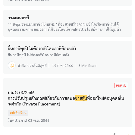
วางแผนภาษี
"4 Steps วางแผนภาษี มีเงินเพิ่ม" ที่จะช่วยสร้างความเข้าใจเรื่องภาษีเงินได้
บุคคลธรรมดา พร้อมวิธีการใช้ประโยชน์จากสิทธิประโยชน์ทางภาษีให้คุ้มค่า
ยื่นภาษีทุกปี ไม่ต้องกลัวโดนภาษีย้อนหลัง
ยื่นภาษีทุกปี ไม่ต้องกลัวโดนภาษีย้อนหลัง
สาธิต บวรสันติสุทธิ์
19 ก.ค. 2566
3 Min Read
บจ. (ว) 3/2566
การปรับปรุงหลักเกณฑ์เกี่ยวกับการเสนอ
ขาย
หุ้น
ที่ออกใหม่ต่อบุคคลใน
วงจํากัด (Private Placement)
หนังสือเวียน
วันที่ประกาศ 03 พ.ค. 2566