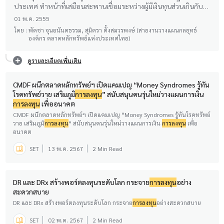
ประเทศ ทำหน้าที่เสมือนสะพานเชื่อมระหว่างผู้มีเงินทุนส่วนเกินกับ
ภาคธุรกิจ
01 พ.ค. 2555
โดย :
พัดชา จุนอนันตธรรม, สุมิตรา ตั้งสมวรพงษ์ (สายงานวางแผนกลยุทธ์
องค์กร ตลาดหลักทรัพย์แห่งประเทศไทย)
ดูรายละเอียดเพิ่มเติม
CMDF ผนึกตลาดหลักทรัพย์ฯ เปิดแคมเปญ “Money Syndromes รู้ทัน
โรคทรัพย์วาย เสริมภูมิ
การลงทุน
” สนับสนุนคนรุ่นใหม่วางแผนการเงิน
การลงทุน
เพื่ออนาคต
CMDF ผนึกตลาดหลักทรัพย์ฯ เปิดแคมเปญ “Money Syndromes รู้ทันโรคทรัพย์
วาย เสริมภูมิ
การลงทุน
” สนับสนุนคนรุ่นใหม่วางแผนการเงิน
การลงทุน
เพื่อ
อนาคต
SET
13 พ.ค. 2567
2 Min Read
DR และ DRx สร้างพอร์ตลงทุนระดับโลก กระจาย
การลงทุน
อย่าง
สะดวกสบาย
DR และ DRx สร้างพอร์ตลงทุนระดับโลก กระจาย
การลงทุน
อย่างสะดวกสบาย
SET
02 พ.ค. 2567
2 Min Read