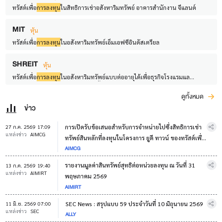
ทรัสต์เพื่อ
การลงทุน
ในสิทธิการเช่าอสังหาริมทรัพย์ อาคารสำนักงาน จีแลนด์
MIT
หุ้น
ทรัสต์เพื่อ
การลงทุน
ในอสังหาริมทรัพย์เอ็มเอฟซีอินดัสเตรียล
SHREIT
หุ้น
ทรัสต์เพื่อ
การลงทุน
ในอสังหาริมทรัพย์แบบต่ออายุได้เพื่อธุรกิจโรงแรมและ
สิทธิการเช่าสตราทีจิก ฮอสพิทอลลิตี้
ดูทั้งหมด
ข่าว
การเปิดรับข้อเสนอสำหรับการจำหน่ายไปซึ่งสิทธิการเช่า
27 ก.ค. 2569 17:09
แหล่งข่าว
AIMCG
ทรัพย์สินหลักที่ลงทุนในโครงการ ยูดี ทาวน์ ของทรัสต์เพื่อ
AIMCG
การลงทุน
ในอสังหาริมทรัพย์และสิทธิการเช่า
อสังหาริมทรัพย์ เอไอเอ็ม คอมเมอร์เชียล โกรท (กองทรัสต์
รายงานมูลค่าสินทรัพย์สุทธิต่อหน่วยลงทุน ณ วันที่ 31
13 ก.ค. 2569 19:40
AIMCG)
แหล่งข่าว
AIMIRT
พฤษภาคม 2569
AIMIRT
SEC News : สรุปแบบ 59 ประจำวันที่ 10 มิถุนายน 2569
11 มิ.ย. 2569 07:00
แหล่งข่าว
SEC
ALLY