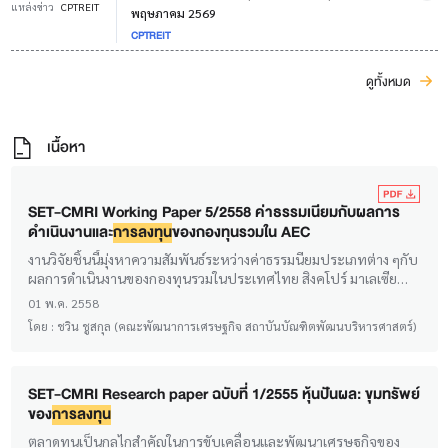
แหล่งข่าว
CPTREIT
พฤษภาคม 2569
CPTREIT
ดูทั้งหมด
เนื้อหา
SET-CMRI Working Paper 5/2558 ค่าธรรมเนียมกับผลการ
ดำเนินงานและ
การลงทุน
ของกองทุนรวมใน AEC
งานวิจัยชิ้นนี้มุ่งหาความสัมพันธ์ระหว่างค่าธรรมนียมประเภทต่าง ๆกับ
ผลการดำเนินงานของกองทุนรวมในประเทศไทย สิงคโปร์ มาเลเซีย
อินโดนีเซีย และฟิลิปปินส์
01 พ.ค. 2558
โดย :
ชวิน ชูสกุล (คณะพัฒนาการเศรษฐกิจ สถาบันบัณฑิตพัฒนบริหารศาสตร์)
SET-CMRI Research paper ฉบับที่ 1/2555 หุ้นปันผล: ขุมทรัพย์
ของ
การลงทุน
ตลาดทุนเป็นกลไกสำคัญในการขับเคลื่อนและพัฒนาเศรษฐกิจของ