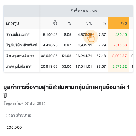
วันที่
07 ส.ค. 2569
นักลงทุน
ซื้อ
%
ขาย
%
สุทธิ
สถาบันในประเทศ
5,100.45
8.05
4,670.35
7.37
430.10
3
บัญชีบริษัทหลักทรัพย์
4,420.26
6.97
4,935.31
7.79
-515.06
2
นักลงทุนต่างประเทศ
32,950.85
51.98
36,244.71
57.18
-3,293.87
21
นักลงทุนในประเทศ
20,919.83
33.00
17,541.01
27.67
3,378.82
11
มูลค่าการซื้อขายสุทธิสะสมตามกลุ่มนักลงทุนย้อนหลัง 1
ปี
ข้อมูล ณ วันที่ 07 ส.ค. 2569
มูลค่า (ล้านบาท)