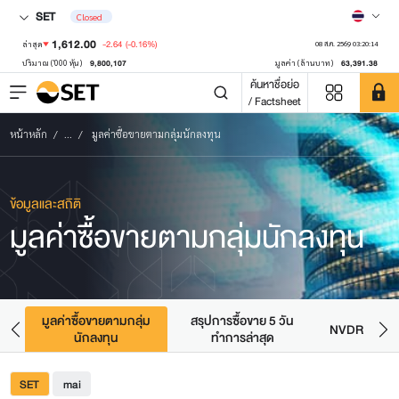
SET
Closed
1,612.00
-2.64
(-0.16%)
ล่าสุด
08 ส.ค. 2569 03:20:14
9,800,107
63,391.38
ปริมาณ ('000 หุ้น)
มูลค่า (ล้านบาท)
ค้นหาชื่อย่อ
/ Factsheet
หน้าหลัก
...
มูลค่าซื้อขายตามกลุ่มนักลงทุน
ข้อมูลและสถิติ
มูลค่าซื้อขายตามกลุ่มนักลงทุน
มูลค่าซื้อขายตามกลุ่ม
สรุปการซื้อขาย 5 วัน
ุด
NVDR
ธ
นักลงทุน
ทำการล่าสุด
SET
mai