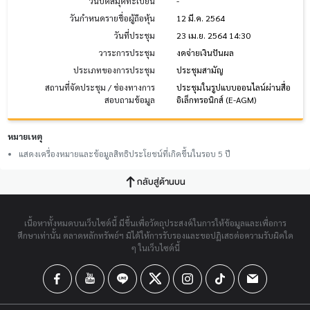
วันปิดสมุดทะเบียน
-
วันกำหนดรายชื่อผู้ถือหุ้น
12 มี.ค. 2564
วันที่ประชุม
23 เม.ย. 2564 14:30
วาระการประชุม
งดจ่ายเงินปันผล
ประเภทของการประชุม
ประชุมสามัญ
สถานที่จัดประชุม / ช่องทางการ
ประชุมในรูปแบบออนไลน์ผ่านสื่อ
สอบถามข้อมูล
อิเล็กทรอนิกส์ (E-AGM)
หมายเหตุ
แสดงเครื่องหมายและข้อมูลสิทธิประโยชน์ที่เกิดขึ้นในรอบ 5 ปี
กลับสู่ด้านบน
เนื้อหาทั้งหมดบนเว็บไซต์นี้ มีขึ้นเพื่อวัตถุประสงค์ในการให้ข้อมูลและเพื่อการ
ศึกษาเท่านั้น ตลาดหลักทรัพย์ฯ มิได้ให้การรับรองและขอปฏิเสธต่อความรับผิดใด
ๆ ในเว็บไซต์นี้