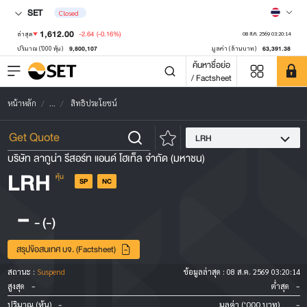
SET
Closed
1,612.00
-2.64
(-0.16%)
ล่าสุด
08 ส.ค. 2569 03:20:14
9,800,107
63,391.38
ปริมาณ ('000 หุ้น)
มูลค่า (ล้านบาท)
ค้นหาชื่อย่อ
/ Factsheet
หน้าหลัก
...
สิทธิประโยชน์
LRH
บริษัท ลากูน่า รีสอร์ท แอนด์ โฮเท็ล จำกัด (มหาชน)
LRH
หุ้น
SP
NC
-
-
(-)
สรุปข้อสนเทศ บจ. (Factsheet)
สถานะ :
Suspend
ข้อมูลล่าสุด :
08 ส.ค. 2569 03:20:14
-
-
สูงสุด
ต่ำสุด
-
-
ปริมาณ (หุ้น)
มูลค่า ('000 บาท)