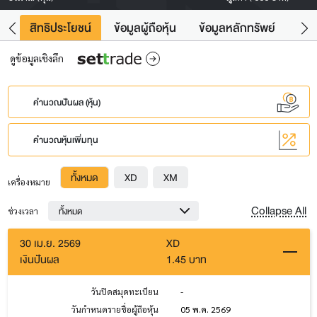
าว
สิทธิประโยชน์
ข้อมูลผู้ถือหุ้น
ข้อมูลหลักทรัพย์
Fac
ดูข้อมูลเชิงลึก
คำนวณปันผล (หุ้น)
คำนวณหุ้นเพิ่มทุน
ทั้งหมด
XD
XM
เครื่องหมาย
Collapse All
ทั้งหมด
ช่วงเวลา
30 เม.ย. 2569
XD
เงินปันผล
1.45 บาท
วันปิดสมุดทะเบียน
-
วันกำหนดรายชื่อผู้ถือหุ้น
05 พ.ค. 2569