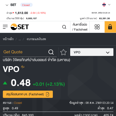
SET
Closed
1,612.00
-2.64
(-0.16%)
ล่าสุด
08 ส.ค. 2569 03:20:14
9,800,107
63,391.38
ปริมาณ ('000 หุ้น)
มูลค่า (ล้านบาท)
ค้นหาชื่อย่อ
/ Factsheet
หน้าหลัก
...
งบกระแสเงินสด
VPO
บริษัท วิจิตรภัณฑ์ปาล์มออยล์ จำกัด (มหาชน)
VPO
หุ้น
0.48
+0.01
(+2.13%)
สรุปข้อสนเทศ บจ. (Factsheet)
สถานะ :
Closed
ข้อมูลล่าสุด :
08 ส.ค. 2569 03:20:14
0.49
0.47
สูงสุด
ต่ำสุด
845,300
405.74
ปริมาณ (หุ้น)
มูลค่า ('000 บาท)