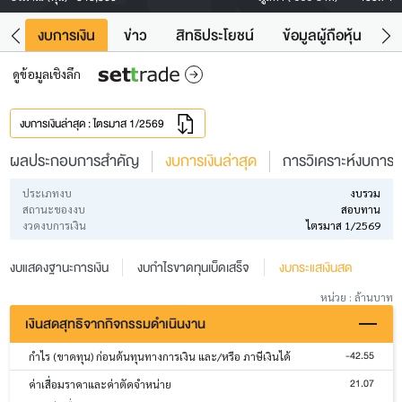
ัง
งบการเงิน
ข่าว
สิทธิประโยชน์
ข้อมูลผู้ถือหุ้น
ข
ดูข้อมูลเชิงลึก
งบการเงินล่าสุด : ไตรมาส 1/2569
ผลประกอบการสำคัญ
งบการเงินล่าสุด
การวิเคราะห์งบการเง
ประเภทงบ
งบรวม
สถานะของงบ
สอบทาน
งวดงบการเงิน
ไตรมาส 1/2569
งบแสดงฐานะการเงิน
งบกำไรขาดทุนเบ็ดเสร็จ
งบกระแสเงินสด
หน่วย : ล้านบาท
เงินสดสุทธิจากกิจกรรมดำเนินงาน
-42.55
กำไร (ขาดทุน) ก่อนต้นทุนทางการเงิน และ/หรือ ภาษีเงินได้
21.07
ค่าเสื่อมราคาและค่าตัดจำหน่าย