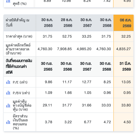
8.89
10.98
8.24
7.42
4.95
สุทธิ (%)
30 ธ.ค.
28 ธ.ค.
30 ธ.ค.
30 ธ.ค.
06 ส.ค.
ค่าสถิติสำคัญ ณ
2565
2566
2567
2568
2569
วันที่
31.75
52.75
33.25
31.75
32.25
ราคาล่าสุด (บาท)
มูลค่าหลักทรัพย์
4,760.30
7,908.85
4,985.20
4,760.30
4,835.27
ตามราคาตลาด
(ล้านบาท)
วันที่ของงบการเงิน
30 ก.ย.
30 ก.ย.
30 ก.ย.
30 ก.ย.
31 มี.ค.
ที่ใช้คำนวณค่า
2565
2566
2567
2568
2569
สถิติ
9.86
11.17
12.77
8.25
13.05
P/E (เท่า)
1.09
1.66
1.05
0.96
0.95
P/BV (เท่า)
มูลค่าหุ้น
29.11
31.77
31.66
33.03
33.80
ทางบัญชีต่อ
หุ้น (บาท)
อัตราส่วน
เงินปันผล
3.78
3.22
6.77
4.72
4.50
ตอบแทน
(%)