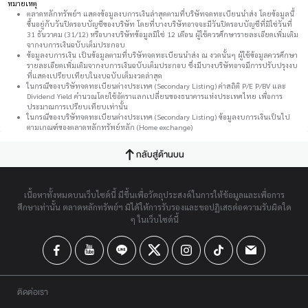
หมายเหตุ
ตลาดหลักทรัพย์ฯ แสดงข้อมูลงบการเงินล่าสุดตามที่บริษัทจดทะเบียนนำส่ง โดยข้อมูลนี้
ขึ้นอยู่กับวันปิดรอบบัญชีของบริษัท โดยที่บางบริษัทอาจจะมีวันปิดรอบบัญชีที่มิใช่วันที่
31 ธันวาคม (31/12) หรือบางบริษัทข้อมูลมิใช่ 12 เดือน ผู้ใช้ควรศึกษารายละเอียดเพิ่มเติม
จากงบการเงินฉบับเต็มประกอบ
ข้อมูลงบการเงิน เป็นข้อมูลตามที่บริษัทจดทะเบียนนำส่ง ณ งวดนั้นๆ ผู้ใช้ข้อมูลควรศึกษา
รายละเอียดเพิ่มเติมจากงบการเงินฉบับเต็มประกอบ ซึ่งมีบางบริษัทอาจมีการปรับปรุงงบ
ที่แสดงเปรียบเทียบในงบฉบับเต็มงวดล่าสุด
ในกรณีของบริษัทจดทะเบียนต่างประเทศ (Secondary Listing) ค่าสถิติ P/E P/BV และ
Dividend Yield คำนวณโดยใช้อัตราแลกเปลี่ยนของธนาคารแห่งประเทศไทย เพื่อการ
ประมาณการเปรียบเทียบเท่านั้น
ในกรณีของบริษัทจดทะเบียนต่างประเทศ (Secondary Listing) ข้อมูลงบการเงินเป็นไป
ตามเกณฑ์ของตลาดหลักทรัพย์หลัก (Home exchange)
กลับสู่ด้านบน
เนื้อหาทั้งหมดบนเว็บไซต์นี้ มีขึ้นเพื่อวัตถุประสงค์ในการให้ข้อมูลและเพื่อการ
ศึกษาเท่านั้น ตลาดหลักทรัพย์ฯ มิได้ให้การรับรองและขอปฏิเสธต่อความรับผิดใด
ๆ ในเว็บไซต์นี้
ติดต่อเรา