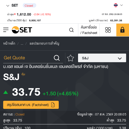
SET
Closed
1,612.00
-2.64
(-0.16%)
ล่าสุด
07 ส.ค. 2569 20:08:05
9,800,107
63,391.38
ปริมาณ ('000 หุ้น)
มูลค่า (ล้านบาท)
ค้นหาชื่อย่อ
/ Factsheet
หน้าหลัก
...
ผลประกอบการสำคัญ
S&J
บ.เอส แอนด์ เจ อินเตอร์เนชั่นแนล เอนเตอร์ไพรส์ จำกัด (มหาชน)
S&J
หุ้น
33.75
+1.50
(+4.65%)
สรุปข้อสนเทศ บจ. (Factsheet)
สถานะ :
Closed
ข้อมูลล่าสุด :
07 ส.ค. 2569 20:08:05
33.75
33.75
สูงสุด
ต่ำสุด
100
3.38
ปริมาณ (หุ้น)
มูลค่า ('000 บาท)