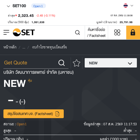
SET100
Open1
2,323.45
-2.48
(-0.11%)
ล่าสุด
07 ส.ค. 2569 11:18:08
1,061,638
25,791.98
ปริมาณ ('000 หุ้น)
มูลค่า (ล้านบาท)
ค้นหาชื่อย่อ
/ Factsheet
หน้าหลัก
...
งบกำไรขาดทุนเบ็ดเสร็จ
NEW
บริษัท วัฒนาการแพทย์ จำกัด (มหาชน)
NEW
หุ้น
-
-
(-)
สรุปข้อสนเทศ บจ. (Factsheet)
สถานะ :
Open1
ข้อมูลล่าสุด :
07 ส.ค. 2569 11:17:53
-
-
สูงสุด
ต่ำสุด
-
-
ปริมาณ (หุ้น)
มูลค่า ('000 บาท)