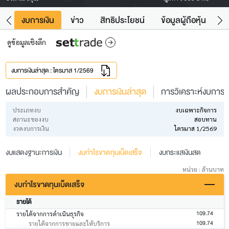
ัง
งบการเงิน
ข่าว
สิทธิประโยชน์
ข้อมูลผู้ถือหุ้น
ข
ดูข้อมูลเชิงลึก
งบการเงินล่าสุด : ไตรมาส 1/2569
ผลประกอบการสำคัญ
งบการเงินล่าสุด
การวิเคราะห์งบการเง
ประเภทงบ
งบเฉพาะกิจการ
สถานะของงบ
สอบทาน
งวดงบการเงิน
ไตรมาส 1/2569
งบแสดงฐานะการเงิน
งบกำไรขาดทุนเบ็ดเสร็จ
งบกระแสเงินสด
หน่วย : ล้านบาท
งบกำไรขาดทุนเบ็ดเสร็จ
รายได้
109.74
รายได้จากการดำเนินธุรกิจ
109.74
รายได้จากการขายและให้บริการ