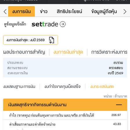
ัง
งบการเงิน
ข่าว
สิทธิประโยชน์
ข้อมูลผู้ถือหุ้น
ข
ดูข้อมูลเชิงลึก
งบการเงินล่าสุด : งบปี 2569
ผลประกอบการสำคัญ
งบการเงินล่าสุด
การวิเคราะห์งบการเง
ประเภทงบ
งบรวม
สถานะของงบ
ตรวจสอบ
งวดงบการเงิน
งบปี 2569
งบแสดงฐานะการเงิน
งบกำไรขาดทุนเบ็ดเสร็จ
งบกระแสเงินสด
หน่วย : ล้านบาท
เงินสดสุทธิจากกิจกรรมดำเนินงาน
206.97
กำไร (ขาดทุน) ก่อนต้นทุนทางการเงิน และ/หรือ ภาษีเงินได้
43.83
ค่าเสื่อมราคาและค่าตัดจำหน่าย