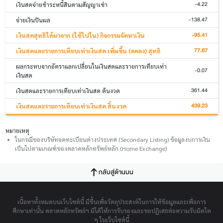
-4.22
เงินสดจ่ายชำระหนี้สินตามสัญญาเช่า
-138.47
จ่ายเงินปันผล
-95.41
เงินสดสุทธิได้มาจาก (ใช้ไปใน) กิจกรรมจัดหาเงิน
77.87
เงินสดและรายการเทียบเท่าเงินสด เพิ่มขึ้น (ลดลง) สุทธิ
ผลกระทบจากอัตราแลกเปลี่ยนในเงินสดและรายการเทียบเท่า
-0.07
เงินสด
361.44
เงินสดและรายการเทียบเท่าเงินสด ต้นงวด
439.23
เงินสดและรายการเทียบเท่าเงินสด สิ้นงวด
หมายเหตุ
ในกรณีของบริษัทจดทะเบียนต่างประเทศ (Secondary Listing) ข้อมูลงบการเงิน
เป็นไปตามเกณฑ์ของตลาดหลักทรัพย์หลัก (Home Exchange)
กลับสู่ด้านบน
เนื้อหาทั้งหมดบนเว็บไซต์นี้ มีขึ้นเพื่อวัตถุประสงค์ในการให้ข้อมูลและเพื่อการ
ศึกษาเท่านั้น ตลาดหลักทรัพย์ฯ มิได้ให้การรับรองและขอปฏิเสธต่อความรับผิดใด
ๆ ในเว็บไซต์นี้