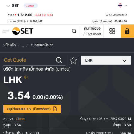
SET
Closed
1,612.00
-2.64
(-0.16%)
ล่าสุด
08 ส.ค. 2569 03:20:14
9,800,107
63,391.38
ปริมาณ ('000 หุ้น)
มูลค่า (ล้านบาท)
ค้นหาชื่อย่อ
/ Factsheet
หน้าหลัก
...
งบกระแสเงินสด
LHK
บริษัท โลหะกิจ เม็ททอล จำกัด (มหาชน)
LHK
หุ้น
3.54
0.00
(0.00%)
สรุปข้อสนเทศ บจ. (Factsheet)
สถานะ :
Closed
ข้อมูลล่าสุด :
08 ส.ค. 2569 03:20:14
3.54
3.50
สูงสุด
ต่ำสุด
182,800
644.34
ปริมาณ (หุ้น)
มูลค่า ('000 บาท)