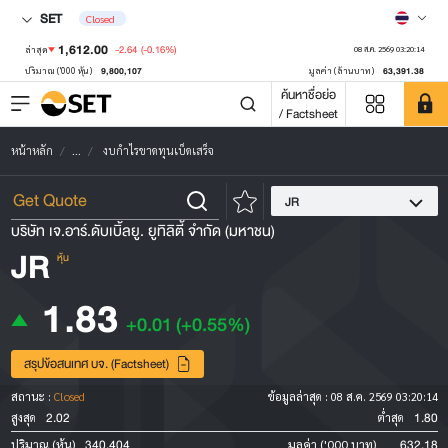
SET
Closed
1,612.00
-2.64
(-0.16%)
ล่าสุด
08 ส.ค. 2569 03:20:14
9,800,107
63,391.38
ปริมาณ ('000 หุ้น)
มูลค่า (ล้านบาท)
ค้นหาชื่อย่อ
/ Factsheet
หน้าหลัก
...
งบกำไรขาดทุนเบ็ดเสร็จ
JR
บริษัท เจ.อาร์.ดับเบิ้ลยู. ยูทิลิตี้ จำกัด (มหาชน)
JR
หุ้น
1.83
+0.01
(+0.55%)
สรุปข้อสนเทศ บจ. (Factsheet)
สถานะ :
Closed
ข้อมูลล่าสุด :
08 ส.ค. 2569 03:20:14
2.02
1.80
สูงสุด
ต่ำสุด
340,404
632.18
ปริมาณ (หุ้น)
มูลค่า ('000 บาท)