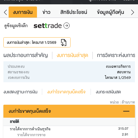
ัง
งบการเงิน
ข่าว
สิทธิประโยชน์
ข้อมูลผู้ถือหุ้น
ข
ดูข้อมูลเชิงลึก
งบการเงินล่าสุด : ไตรมาส 1/2569
ผลประกอบการสำคัญ
งบการเงินล่าสุด
การวิเคราะห์งบการเง
ประเภทงบ
งบเฉพาะกิจการ
สถานะของงบ
สอบทาน
งวดงบการเงิน
ไตรมาส 1/2569
งบแสดงฐานะการเงิน
งบกำไรขาดทุนเบ็ดเสร็จ
งบกระแสเงินสด
หน่วย : ล้านบาท
งบกำไรขาดทุนเบ็ดเสร็จ
รายได้
315.07
รายได้จากการดำเนินธุรกิจ
2.91
รายได้จากการขาย