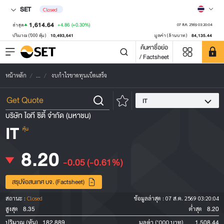
SET
Closed
1,614.64
+4.86
(+0.30%)
ล่าสุด
07 ส.ค. 2569 03:20:04
10,493,641
84,135.44
ปริมาณ ('000 หุ้น)
มูลค่า (ล้านบาท)
ค้นหาชื่อย่อ
/ Factsheet
หน้าหลัก
...
งบกำไรขาดทุนเบ็ดเสร็จ
IT
บริษัท ไอที ซิตี้ จำกัด (มหาชน)
IT
หุ้น
8.20
-0.05
(-0.61%)
สรุปข้อสนเทศ บจ. (Factsheet)
สถานะ :
Closed
ข้อมูลล่าสุด :
07 ส.ค. 2569 03:20:04
8.35
8.20
สูงสุด
ต่ำสุด
182,889
1,508.44
ปริมาณ (หุ้น)
มูลค่า ('000 บาท)