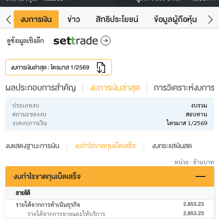
ัง
งบการเงิน
ข่าว
สิทธิประโยชน์
ข้อมูลผู้ถือหุ้น
ข
ดูข้อมูลเชิงลึก
งบการเงินล่าสุด : ไตรมาส 1/2569
ผลประกอบการสำคัญ
งบการเงินล่าสุด
การวิเคราะห์งบการเง
ประเภทงบ
งบรวม
สถานะของงบ
สอบทาน
งวดงบการเงิน
ไตรมาส 1/2569
งบแสดงฐานะการเงิน
งบกำไรขาดทุนเบ็ดเสร็จ
งบกระแสเงินสด
หน่วย : ล้านบาท
งบกำไรขาดทุนเบ็ดเสร็จ
รายได้
2,853.23
รายได้จากการดำเนินธุรกิจ
2,853.23
รายได้จากการขายและให้บริการ