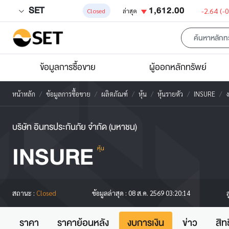
SET
1,612.00
-2.64
(-
Closed
ล่าสุด
ข้อมูลการซื้อขาย
ผู้ออกหลักทรัพย์
หน้าหลัก
ข้อมูลการซื้อขาย
ผลิตภัณฑ์
หุ้น
หุ้นรายตัว
INSURE
ง
บริษัท อินทรประกันภัย จำกัด (มหาชน)
INSURE
หุ้น
ส
สถานะ :
Closed
ข้อมูลล่าสุด :
08 ส.ค. 2569 03:20:14
ราคา
ราคาย้อนหลัง
งบการเงิน
ข่าว
สิท