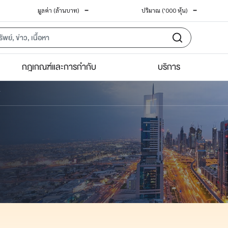
-
-
มูลค่า (ล้านบาท)
ปริมาณ ('000 หุ้น)
กฎเกณฑ์และการกำกับ
บริการ
F