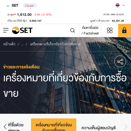
SET
Closed
1,612.00
-2.64
(-0.16%)
ล่าสุด
07 ส.ค. 2569 22:22:07
9,800,107
63,391.38
ปริมาณ ('000 หุ้น)
มูลค่า (ล้านบาท)
ค้นหาชื่อย่อ
/ Factsheet
หน้าหลัก
...
เครื่องหมายที่เกี่ยวข้องกับการซื้อขาย
ข่าวและการแจ้งเตือน
เครื่องหมายที่เกี่ยวข้องกับการซื้อ
ขาย
รัพย์ที่ซื้อด้วย
เครื่องหมายที่เกี่ยวข้อง
ความเห็นผู้สอบบัญชี
sh Balance
กับการซื้อขาย