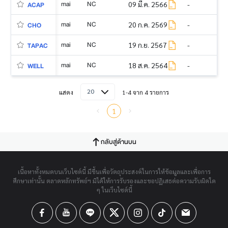
mai
NC
09 มี.ค. 2566
-
ACAP
mai
NC
20 ก.ค. 2569
-
CHO
mai
NC
19 ก.ย. 2567
-
TAPAC
mai
NC
18 ส.ค. 2564
-
WELL
20
แสดง
1-4 จาก 4 รายการ
1
กลับสู่ด้านบน
เนื้อหาทั้งหมดบนเว็บไซต์นี้ มีขึ้นเพื่อวัตถุประสงค์ในการให้ข้อมูลและเพื่อการ
ศึกษาเท่านั้น ตลาดหลักทรัพย์ฯ มิได้ให้การรับรองและขอปฏิเสธต่อความรับผิดใด
ๆ ในเว็บไซต์นี้