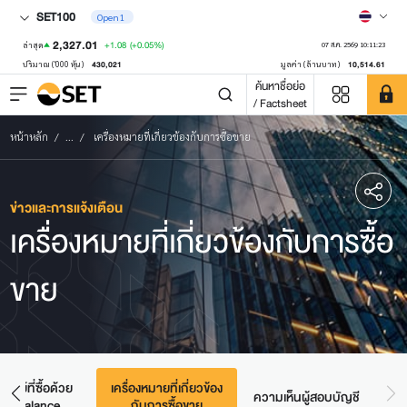
SET100
Open1
2,327.01
+1.08
(+0.05%)
ล่าสุด
07 ส.ค. 2569 10:11:23
430,021
10,514.61
ปริมาณ ('000 หุ้น)
มูลค่า (ล้านบาท)
ค้นหาชื่อย่อ
/ Factsheet
หน้าหลัก
...
เครื่องหมายที่เกี่ยวข้องกับการซื้อขาย
ข่าวและการแจ้งเตือน
เครื่องหมายที่เกี่ยวข้องกับการซื้อ
ขาย
รัพย์ที่ซื้อด้วย
เครื่องหมายที่เกี่ยวข้อง
ความเห็นผู้สอบบัญชี
sh Balance
กับการซื้อขาย