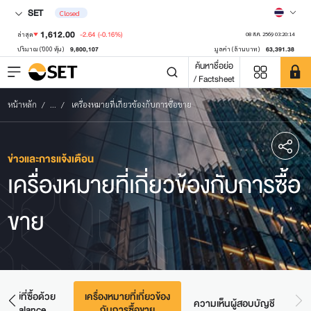
SET
Closed
1,612.00
-2.64
(-0.16%)
ล่าสุด
08 ส.ค. 2569 03:20:14
9,800,107
63,391.38
ปริมาณ ('000 หุ้น)
มูลค่า (ล้านบาท)
ค้นหาชื่อย่อ
/ Factsheet
หน้าหลัก
...
เครื่องหมายที่เกี่ยวข้องกับการซื้อขาย
ข่าวและการแจ้งเตือน
เครื่องหมายที่เกี่ยวข้องกับการซื้อ
ขาย
รัพย์ที่ซื้อด้วย
เครื่องหมายที่เกี่ยวข้อง
ความเห็นผู้สอบบัญชี
sh Balance
กับการซื้อขาย