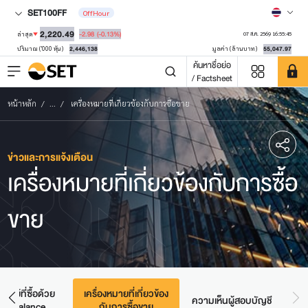
SET100FF
OffHour
2,220.49
-2.98
(-0.13%)
ล่าสุด
07 ส.ค. 2569 16:55:45
2,446,138
55,047.97
ปริมาณ ('000 หุ้น)
มูลค่า (ล้านบาท)
ค้นหาชื่อย่อ
/ Factsheet
หน้าหลัก
...
เครื่องหมายที่เกี่ยวข้องกับการซื้อขาย
ข่าวและการแจ้งเตือน
เครื่องหมายที่เกี่ยวข้องกับการซื้อ
ขาย
รัพย์ที่ซื้อด้วย
เครื่องหมายที่เกี่ยวข้อง
ความเห็นผู้สอบบัญชี
sh Balance
กับการซื้อขาย