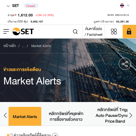
SET
Closed
1,612.00
-2.64
(-0.16%)
ล่าสุด
08 ส.ค. 2569 03:20:14
9,800,107
63,391.38
ปริมาณ ('000 หุ้น)
มูลค่า (ล้านบาท)
ค้นหาชื่อย่อ
/ Factsheet
หน้าหลัก
...
Market Alerts
ข่าวและการแจ้งเตือน
Market Alerts
หลักทรัพย์ที่ Trigger
หลักทรัพย์ที่หยุดพัก
Auto Pause/Dynamic
มด
Market Alerts
การซื้อขายชั่วคราว
Price Band
ข่าวหลักทรัพย์ที่ติดตาม