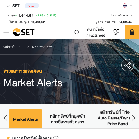
SET
Closed
1,614.64
+4.86
(+0.30%)
ล่าสุด
06 ส.ค. 2569 18:36:22
10,493,641
84,135.44
ปริมาณ ('000 หุ้น)
มูลค่า (ล้านบาท)
ค้นหาชื่อย่อ
/ Factsheet
หน้าหลัก
...
Market Alerts
ข่าวและการแจ้งเตือน
Market Alerts
หลักทรัพย์ที่ Trigger
หลักทรัพย์ที่หยุดพัก
Auto Pause/Dynamic
มด
Market Alerts
การซื้อขายชั่วคราว
Price Band
ข่าวหลักทรัพย์ที่ติดตาม