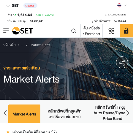
SET
Closed
1,614.64
+4.86
(+0.30%)
ล่าสุด
07 ส.ค. 2569 02:11:48
10,493,641
84,135.44
ปริมาณ ('000 หุ้น)
มูลค่า (ล้านบาท)
ค้นหาชื่อย่อ
/ Factsheet
หน้าหลัก
...
Market Alerts
ข่าวและการแจ้งเตือน
Market Alerts
หลักทรัพย์ที่ Trigger
หลักทรัพย์ที่หยุดพัก
Auto Pause/Dynamic
มด
Market Alerts
การซื้อขายชั่วคราว
Price Band
ข่าวหลักทรัพย์ที่ติดตาม