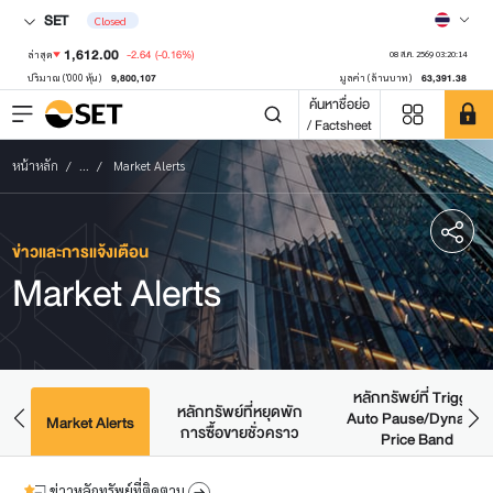
SET
Closed
1,612.00
-2.64
(-0.16%)
ล่าสุด
08 ส.ค. 2569 03:20:14
9,800,107
63,391.38
ปริมาณ ('000 หุ้น)
มูลค่า (ล้านบาท)
ค้นหาชื่อย่อ
/ Factsheet
หน้าหลัก
...
Market Alerts
ข่าวและการแจ้งเตือน
Market Alerts
หลักทรัพย์ที่ Trigger
หลักทรัพย์ที่หยุดพัก
Auto Pause/Dynamic
มด
Market Alerts
การซื้อขายชั่วคราว
Price Band
ข่าวหลักทรัพย์ที่ติดตาม