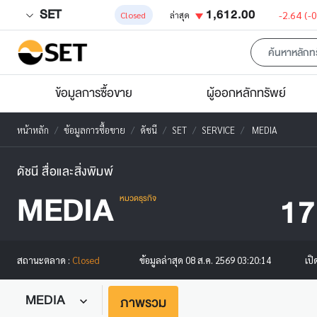
SET
1,612.00
-2.64
(-
Closed
ล่าสุด
ข้อมูลการซื้อขาย
ผู้ออกหลักทรัพย์
หน้าหลัก
ข้อมูลการซื้อขาย
ดัชนี
SET
SERVICE
MEDIA
ดัชนี สื่อและสิ่งพิมพ์
MEDIA
17
หมวดธุรกิจ
เป
สถานะตลาด :
Closed
ข้อมูลล่าสุด
08 ส.ค. 2569 03:20:14
MEDIA
ภาพรวม