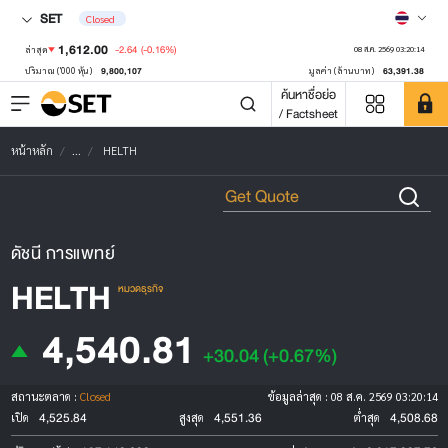
SET
Closed
1,612.00
-2.64
(-0.16%)
ล่าสุด
08 ส.ค. 2569 03:20:14
9,800,107
63,391.38
ปริมาณ ('000 หุ้น)
มูลค่า (ล้านบาท)
ค้นหาชื่อย่อ
/ Factsheet
หน้าหลัก
...
HELTH
ดัชนี การแพทย์
HELTH
หมวดธุรกิจ
4,540.81
+30.04
(+0.67%)
สถานะตลาด :
Closed
ข้อมูลล่าสุด :
08 ส.ค. 2569 03:20:14
4,525.84
4,551.36
4,508.68
เปิด
สูงสุด
ต่ำสุด