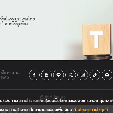
กทรัพย์แห่งประเทศไทย
ยกำหนดให้ถูกต้อง
ารศึกษาเท่านั้น
ซต์นี้
เว็บไซต์น่าสนใจ
ประสบการณ์การใช้งานที่ดีที่สุดบนเว็บไซต์และแอปพลิเคชันของกลุ่มตลาดหลั
้งาน ท่านสามารถศึกษารายละเอียดเพิ่มเติมได้ที่
นโยบายการใช้คุกกี้
คล
|
นโยบายการใช้คุกกี้
|
เงื่อนไขการใช้ข้อมูลของผู้ให้บริการรายอื่น