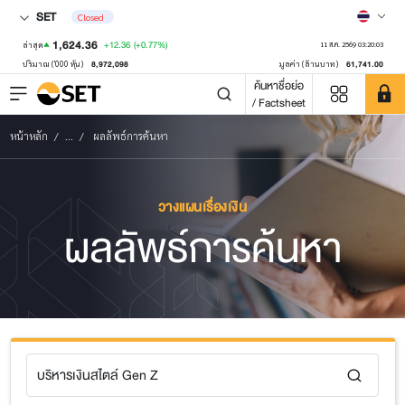
SET
Closed
1,624.36
+12.36
(+0.77%)
ล่าสุด
11 ส.ค. 2569 03:20:03
8,972,098
61,741.00
ปริมาณ ('000 หุ้น)
มูลค่า (ล้านบาท)
ค้นหาชื่อย่อ
/ Factsheet
หน้าหลัก
...
ผลลัพธ์การค้นหา
วางแผนเรื่องเงิน
ผลลัพธ์การค้นหา