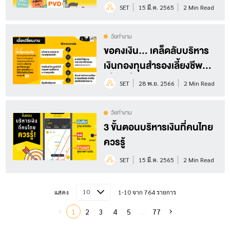
SET
15 มี.ค. 2565
2 Min Read
วัยทำงาน
ขอคงเงิน... เคล็ดลับบริหาร
เงินกองทุนสำรองเลี้ยงชีพ
เมื่อเปลี่ยนงาน
SET
28 พ.ย. 2566
2 Min Read
วัยทำงาน
3 ขั้นตอนบริหารเงินที่คนไทย
ควรรู้
SET
15 มี.ค. 2565
2 Min Read
10
แสดง
1-10 จาก 764 รายการ
1
2
3
4
5
…
77