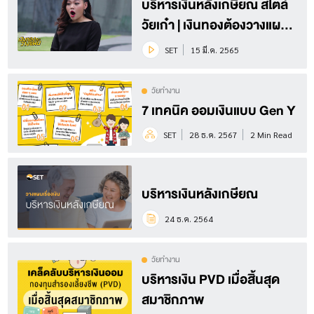
บริหารเงินหลังเกษียณ สไตล์
วัยเก๋า | เงินทองต้องวางแผน
Season 4 EP.12 (1/3)
SET
15 มี.ค. 2565
วัยทำงาน
7 เทคนิค ออมเงินแบบ Gen Y
SET
28 ธ.ค. 2567
2 Min Read
บริหารเงินหลังเกษียณ
24 ธ.ค. 2564
วัยทำงาน
บริหารเงิน PVD เมื่อสิ้นสุด
สมาชิกภาพ