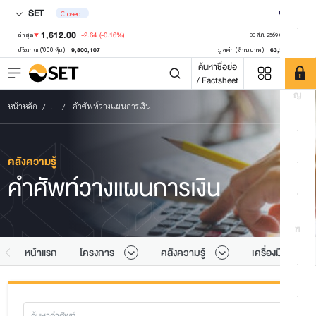
SET
Closed
ซ
1,612.00
-2.64
(-0.16%)
ล่าสุด
08 ส.ค. 2569 03:20:14
9,800,107
63,391.38
ปริมาณ ('000 หุ้น)
มูลค่า (ล้านบาท)
ฌ
ค้นหาชื่อย่อ
/ Factsheet
ญ
หน้าหลัก
...
คำศัพท์วางแผนการเงิน
ฎ
คลังความรู้
ฏ
คำศัพท์วางแผนการเงิน
ฐ
ฑ
หน้าแรก
โครงการ
คลังความรู้
เครื่องมือ
ฒ
ณ