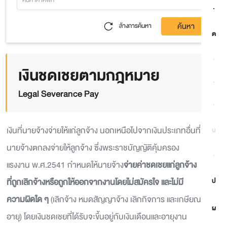
ด
ค้นหา
ล้างการค้นหา
ต
ถ
เงินชดเชยตามกฎหมาย
ท
Legal Severance Pay
ธ
เงินที่นายจ้างจ่ายให้แก่ลูกจ้าง นอกเหนือไปจากเงินประเภทอื่นที่
น
นายจ้างตกลงจ่ายให้ลูกจ้าง ซึ่งพระราชบัญญัติคุ้มครอง
บ
แรงงาน พ.ศ.2541 กำหนดให้นายจ้าง
จ่ายค่าชดเชยแก่ลูกจ้าง
ที่ถูกเลิกจ้างหรือถูกให้ออกจากงานโดยไม่สมัครใจ และไม่มี
ป
ความผิดใด ๆ
(เลิกจ้าง หมดสัญญาจ้าง เลิกกิจการ และเกษียณ
ผ
อายุ) โดยเงินชดเชยที่ได้รับจะขึ้นอยู่กับเงินเดือนและอายุงาน