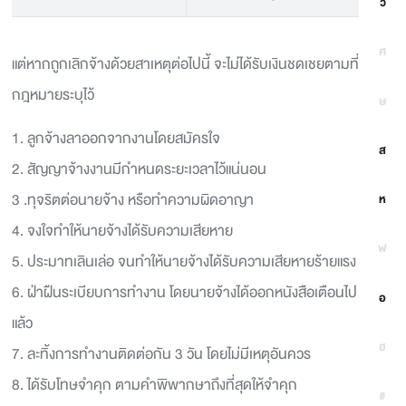
ว
ศ
แต่หากถูกเลิกจ้างด้วยสาเหตุต่อไปนี้ จะไม่ได้รับเงินชดเชยตามที่
กฎหมายระบุไว้
ษ
1. ลูกจ้างลาออกจากงานโดยสมัครใจ
ส
2. สัญญาจ้างงานมีกำหนดระยะเวลาไว้แน่นอน
3 .ทุจริตต่อนายจ้าง หรือทำความผิดอาญา
ห
4. จงใจทำให้นายจ้างได้รับความเสียหาย
ฬ
5. ประมาทเลินเล่อ จนทำให้นายจ้างได้รับความเสียหายร้ายแรง
6. ฝ่าฝืนระเบียบการทำงาน โดยนายจ้างได้ออกหนังสือเตือนไป
อ
แล้ว
ฮ
7. ละทิ้งการทำงานติดต่อกัน 3 วัน โดยไม่มีเหตุอันควร
8. ได้รับโทษจำคุก ตามคำพิพากษาถึงที่สุดให้จำคุก
#