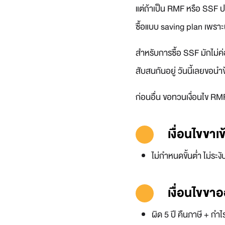
แต่ถ้าเป็น RMF หรือ SSF ปลา
ซื้อแบบ saving plan เพรา
สำหรับการซื้อ SSF มักไม่ค่อย
สับสนกันอยู่ วันนี้เลยขอ
ก่อนอื่น ขอทวนเงื่อนไข RM
เงื่อนไขขาเข
ไม่กำหนดขั้นต่ำ ไม่ระง
เงื่อนไขขา
ผิด 5 ปี คืนภาษี + กำไ