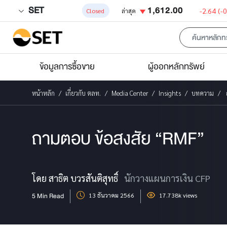
SET
1,612.00
-2.64
(-
Closed
ล่าสุด
ข้อมูลการซื้อขาย
ผู้ออกหลักทรัพย์
หน้าหลัก
เกี่ยวกับ ตลท.
Media Center
Insights
บทความ
ถามตอบ ข้อสงสัย “RMF”
โดย สาธิต บวรสันติสุทธิ์
นักวางแผนการเงิน CFP
5 Min Read
13 ธันวาคม 2566
17.738k views