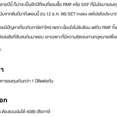
ยปีนี้ ก็น่าจะเป็นอีกปีที่คนที่ชอบซื้อ RMF หรือ SSF ที่มีนโยบายลงทุนใ
ะนับจากต้นปีมาถึงตอนนี้ (ณ 12 ธ.ค. 66) SET Index ลดไปแล้วประ
มีปัญหาเกี่ยวกับภาษีเท่าไหร่ เพราะเงื่อนไขไม่ซับซ้อน แต่กับ RMF ทั้งที
นำข้อสงสัยที่สับสนกันมาตอบ เอาเฉพาะที่มีความชัดเจนทางกฎหมายเพื่
F
้า
ับการลงทุนเกินกว่า 1 ปีติดต่อกัน
ออก
ร ต้องรวมเงินได้ 40(8) เสียภาษี