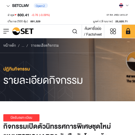
SETCLMV
Open2
800.41
-0.76
(-0.09%)
ล่าสุด
07 ส.ค. 2569 14:51:27
891,529
25,620.71
ปริมาณ ('000 หุ้น)
มูลค่า (ล้านบาท)
ค้นหาชื่อย่อ
/ Factsheet
หน้าหลัก
...
รายละเอียดกิจกรรม
ปฏิทินกิจกรรม
รายละเอียดกิจกรรม
ปิดรับลงทะเบียน
กิจกรรมเปิดตัวนิทรรศการพิเศษชุดใหม่