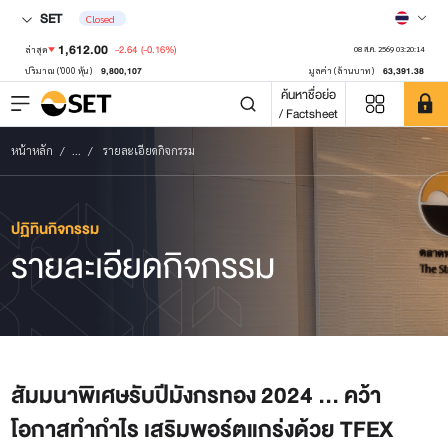
SET
Closed
1,612.00
-2.64
(-0.16%)
ล่าสุด
08 ส.ค. 2569 03:20:14
9,800,107
63,391.38
ปริมาณ ('000 หุ้น)
มูลค่า (ล้านบาท)
ค้นหาชื่อย่อ
/ Factsheet
หน้าหลัก
...
รายละเอียดกิจกรรม
ปฏิทินกิจกรรม
รายละเอียดกิจกรรม
สัมมนาพิเศษรับปีมังกรทอง 2024 ... คว้า
โอกาสทำกำไร เสริมพอร์ตแกร่งด้วย TFEX