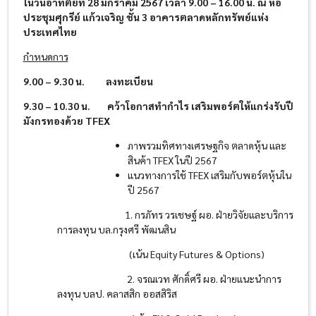
ในวันอาทิตย์ที่ 28 มกราคม 2567 เวลา 9.00 – 16.00 น. ณ หอ
ประชุมศุกรีย์ แก้วเจริญ ชั้น 3 อาคารตลาดหลักทรัพย์แห่ง
ประเทศไทย
กำหนดการ
9.00 – 9.30 น. ลงทะเบียน
9.30 – 10.30 น.
คว้าโอกาสทำกำไร เสริมพอร์ตให้แกร่งรับปี
มังกรทองด้วย
TFEX
ภาพรวมทิศทางเศรษฐกิจ ตลาดหุ้น และ
สินค้า TFEX ในปี 2567
แนวทางการใช้ TFEX เสริมกับพอร์ตหุ้นใน
ปี 2567
1. กรภัทร วรเชษฐ์ ผอ. ฝ่ายวิจัยและบริการ
การลงทุน บล.กรุงศรี พัฒนสิน ​
(เน้น Equity Futures & Options)​
2. จรณเวท ศักดิ์ศรี ผอ. ฝ่ายแนะนำการ
ลงทุน บลป. คลาสสิก ออสสิริส ​