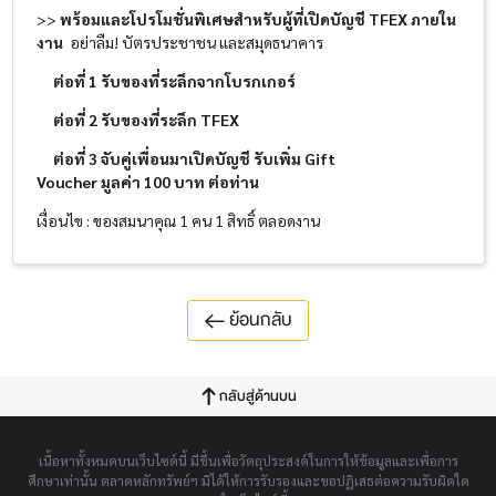
>>
พร้อมและโปรโมชั่นพิเศษสำหรับผู้ที่เปิดบัญชี
TFEX
ภายใน
งาน
อย่าลืม! บัตรประชาชน และสมุดธนาคาร
ต่อที่
1
รับของที่ระลึกจากโบรกเกอร์
ต่อที่
2
รับของที่ระลึก
TFEX
ต่อที่
3
จับคู่เพื่อนมาเปิดบัญชี รับเพิ่ม
Gift
Voucher
มูลค่า
100
บาท ต่อท่าน
เงื่อนไข : ของสมนาคุณ 1 คน 1 สิทธิ์ ตลอดงาน
ย้อนกลับ
กลับสู่ด้านบน
เนื้อหาทั้งหมดบนเว็บไซต์นี้ มีขึ้นเพื่อวัตถุประสงค์ในการให้ข้อมูลและเพื่อการ
ศึกษาเท่านั้น ตลาดหลักทรัพย์ฯ มิได้ให้การรับรองและขอปฏิเสธต่อความรับผิดใด