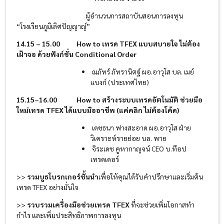
ผู้อำนวนการสถาบันสอนการลงทุน
“โรงเรียนภูมิเลิศปัญญาญ์”
14.15 – 15.00
How to
เทรด
TFEX
แบบสบายใจ
ไม่ต้อง
เฝ้าจอ
ด้วยฟังก์ชั่น
Conditional Order
ณภัทร์ ภัทรานิตฐ์ ผอ.อาวุโส บล. เมย์
แบงก์ (ประเทศไทย)
15.15–16.00
How to
สร้างระบบเทรดอัตโนมัติ
ช่วยมือ
ใหม่เทรด
TFEX
ได้แบบมืออาชีพ
(
แค่คลิก
ไม่ต้องโค้ด
)
เดชธนา ฟางสะอาด ผอ.อาวุโส ฝ่าย
วิเคราะห์รายย่อย บล. พาย​
จิระเดช คูหากาญจน์ CEO บ.ท๊อป
เทรดเดอร์
>>
รวมบูธโบรกเกอร์ชั้นนำ
เพื่อให้คุณได้รับคำปรึกษาและเริ่มต้น
เทรด TFEX อย่างมั่นใจ
>>
รวบรวมเครื่องมือช่วยเทรด
TFEX
ที่จะช่วยเพิ่มโอกาสทำ
กำไร และเพิ่มประสิทธิภาพการลงทุน