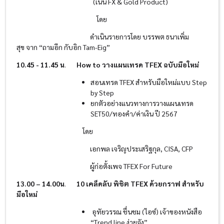
(เน้น FX & Gold Product)​
โดย
ดำเนินรายการโดย บรรพต ธนาเพิ่ม
สุข จาก “ถามอีก กับอิก Tam-Eig”
10.45 - 11.45 น
.
How to
วางแผนเทรด
TFEX
ฉบับมือใหม่​
สอนเทรด TFEX สำหรับมือใหม่แบบ Step
by Step​
ยกตัวอย่างแนวทางการวางแผนเทรด
SET50/ทองคำ/ค่าเงิน ปี 2567
โดย
เอกพล เจริญประเสริฐกุล, CISA, CFP
ผู้ก่อตั้งเพจ TFEX For Future
13.00 – 14.00น
.
10
เคล็ดลับ
พิชิต
TFEX
ด้วยกราฟ
สำหรับ
มือใหม่
อุทัยวรรณ ชื่นชม (ไอซ์) เจ้าของหนังสือ
“Trend line ง่ายจัง”