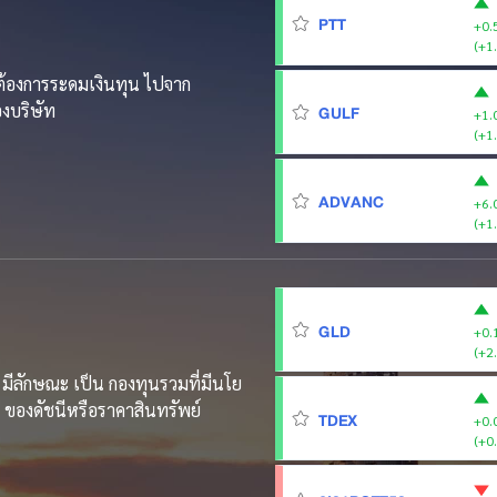
PTT
+0.
(+1
่ต้องการระดมเงินทุน ไปจาก
องบริษัท
GULF
+1.
(+1
ADVANC
+6.
(+1
GLD
+0.
(+2
 มีลักษณะ เป็น กองทุนรวมที่มีนโย
 ของดัชนีหรือราคาสินทรัพย์
TDEX
+0.
(+0