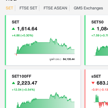
SET
FTSE SET
FTSE ASEAN
GMS Exchanges
SET
SET50
1,614.64
1,08
+4.86 (+0.30%)
+7.59 (+0.
84,135.44
มูลค่า (ลบ.)
SET100FF
sSET
2,223.47
683.
+12.04 (+0.54%)
-0.91 (-0.1