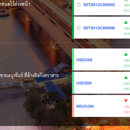
ำหนดไว้ล่วงหน้า
SET5013C2609G
+0.
(+1
SET5013C2609B
+0.
(+1
USDU26
+0.
(+0
ายอนุพันธ์ ที่อ้างอิงกับตราสาร
USDZ26
+0.
(+0
MGOU26
-25
(-0