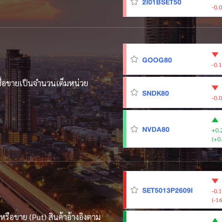
2I01BSET50
-0.
GOOG80
-0.
ซื้อขายเป็นจำนวนเต็มหน่วย
SNDK80
-0.
NVDA80
+0.
(+0
SET5013P2609I
-0.
(-1
l) หรือขาย (Put) สินค้าอ้างอิงตาม