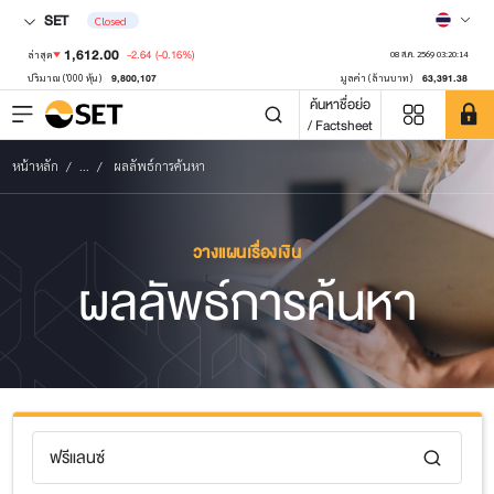
SET
Closed
1,612.00
-2.64
(-0.16%)
ล่าสุด
08 ส.ค. 2569 03:20:14
9,800,107
63,391.38
ปริมาณ ('000 หุ้น)
มูลค่า (ล้านบาท)
ค้นหาชื่อย่อ
/ Factsheet
หน้าหลัก
...
ผลลัพธ์การค้นหา
วางแผนเรื่องเงิน
ผลลัพธ์การค้นหา