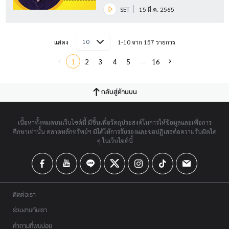
ทองต้องวางแผน Season 3
SET
15 มี.ค. 2565
EP.9 (1/3)
10
แสดง
1-10 จาก 157 รายการ
1
2
3
4
5
…
16
กลับสู่ด้านบน
เนื้อหาทั้งหมดบนเว็บไซต์นี้ มีขึ้นเพื่อวัตถุประสงค์ในการให้ข้อมูลและเพื่อการ
ศึกษาเท่านั้น ตลาดหลักทรัพย์ฯ มิได้ให้การรับรองและขอปฏิเสธต่อความรับผิดใด
ๆ ในเว็บไซต์นี้
ติดต่อเรา
ร่วมงานกับเรา
คำถามที่พบบ่อย