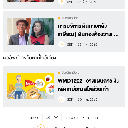
SET
15 มี.ค. 2565
วัยหลังเกษียณ
การบริหารเงินภายหลัง
เกษียณ | เงินทองต้องวางแผน
Season 3 EP.26 (1/3)
SET
15 มี.ค. 2565
ผลลัพธ์การค้นหาที่ใกล้เคียง
วัยหลังเกษียณ
WMD1202- วางแผนการเงิน
หลังเกษียณ สไตล์วัยเก๋า
SET
10 ก.พ. 2565
10
แสดง
1-10 จาก 781 รายการ