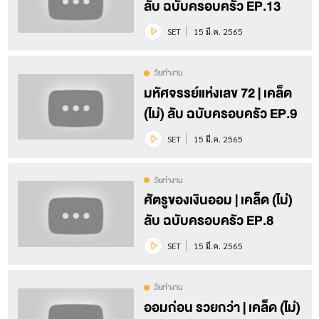
ลับ ฉบับครอบครัว EP.13
SET
15 มี.ค. 2565
วัยทำงาน
มหัศจรรย์แห่งเลข 72 | เคล็ด
(ไม่) ลับ ฉบับครอบครัว EP.9
SET
15 มี.ค. 2565
วัยทำงาน
ศัตรูของเงินออม | เคล็ด (ไม่)
ลับ ฉบับครอบครัว EP.8
SET
15 มี.ค. 2565
วัยทำงาน
ออมก่อน รวยกว่า | เคล็ด (ไม่)