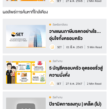
SET
27 ม.ค. 2568
2 Min Read
ผลลัพธ์การค้นหาที่ใกล้เคียง
วัยหลังเกษียณ
วางแผนภาษีมรดกอย่างไร...
อุ่นใจทั้งครอบครัว
SET
01 มี.ค. 2565
5 Min Read
วัยทำงาน
5 บัญชีครอบครัว อุดรอยรั่วสู่
ความมั่งคั่ง
SET
27 ธ.ค. 2567
2 Min Read
วัยทำงาน
ปิรามิดการลงทุน | เคล็ด (ไม่)