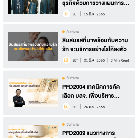
ธุรกิจด้วยการวางแผนการ
เงิน | หนทางพารวย EP.25
SET
15 มี.ค. 2565
วัยทำงาน
สินสมรสที่มาพร้อมกับความ
รัก จะบริหารอย่างไรให้ลงตัว
SET
01 มี.ค. 2565
3 Min Read
วัยทำงาน
PFD2004 เทคนิคการคัด
เลือก บลจ. เพื่อบริหาร
กองทุนสำรองเลี้ยงชีพ
SET
26 ก.ค. 2565
วัยทำงาน
PFD2009 แนวทางการ