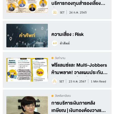
บริหารกองทุนสำรองเลี้ยงชีพ
ที่เป็นเลิศ
SET
26 ก.ค. 2565
ความเสี่ยง : Risk
คำศัพท์
วัยทำงาน
ฟรีแลนซ์และ Multi-Jobbers
ห้ามพลาด! วางแผนประกัน
รับมือความเสี่ยง มั่นคงทุก
SET
23 ก.ค. 2567
1 Min Read
สถานการณ์?!
วัยหลังเกษียณ
การบริหารเงินภายหลัง
เกษียณ | เงินทองต้องวางแผน