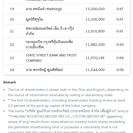
19
นาย สหนันท์ เชนตระกูล
13,300,030
0.67
20
มูลนิธิสุขุโม
13,200,000
0.67
สหกรณ์ออมทรัพย์ เอ็ม บี เค กรุ๊ป
21
12,010,800
0.61
จำกัด
กองทุนเปิด กรุงศรีหุ้นปันผลเพื่อ
22
11,882,200
0.60
การเลี้ยงชีพ
STATE STREET BANK AND TRUST
23
11,570,145
0.58
COMPANY
24
นาย พรรษิษฐ์ พูนพิพัฒน์
11,544,000
0.58
Remark
The list of shareholders is shown both in the Thai and English, depending on
the source of information available by sorting in descending order.
* The first 10 shareholders, including shareholders holding shares at least
0.5 percent of the paid-up capital of the listed company.
The name “บริษัท ศูนย์รับฝากหลักทรัพย์ (ประเทศไทย) จำกัด เพื่อผู้ฝาก” and/or
“THAILAND SECURITIES DEPOSITORY CO., LTD FOR DEPOSITOR” appearing
above (if any) results from cases where an investor holds shares exceeding
the permitted shareholding limit or possesses a nationality that is not
consistent with the category of the deposited securities, in accordance with