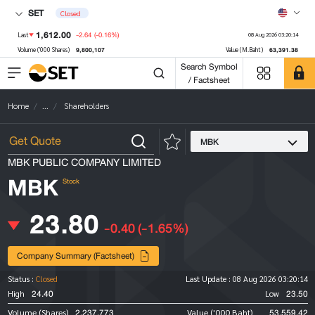
SET
Closed
1,612.00
-2.64
(-0.16%)
Last
08 Aug 2026 03:20:14
9,800,107
63,391.38
Volume ('000 Shares)
Value (M.Baht)
Search Symbol
/ Factsheet
Home
...
Shareholders
MBK
MBK PUBLIC COMPANY LIMITED
MBK
Stock
23.80
-0.40
(-1.65%)
Company Summary (Factsheet)
Status :
Closed
Last Update :
08 Aug 2026 03:20:14
24.40
23.50
High
Low
2,237,773
53,559.42
Volume (Shares)
Value ('000 Baht)