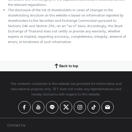
the relevant regulations.
The disclosure of the list of shareholders in cases of changes in the
shareholding structure on this website is based on information reported by
shareholders to the Securities and Exchange Commission pursuant to
Sections 246 and Section 256, on an “as is” basis. Accordingly, the Stock
Exchange of Thailand does not certify or provide any warranty, whether
express or implied, regarding accuracy, completeness, integrity, absence of
errors, or timeliness of such information.
Back to top
The contents contained in this website are provided for informative and
educational purpose only. SET does not make any representations and
hereby disclaims with respect to this website.
Contact Us