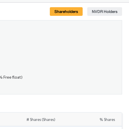
Shareholders
NVDR Holders
% Free float)
# Shares (Shares)
% Shares