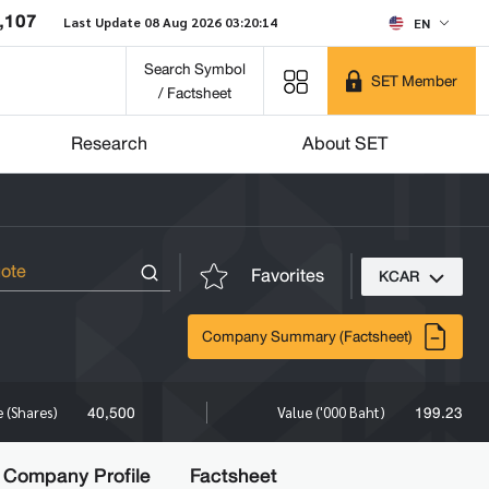
,107
Last Update 08 Aug 2026 03:20:14
EN
Search Symbol
SET Member
/ Factsheet
Research
About SET
Favorites
KCAR
Company Summary (Factsheet)
40,500
199.23
 (Shares)
Value ('000 Baht)
Company Profile
Factsheet