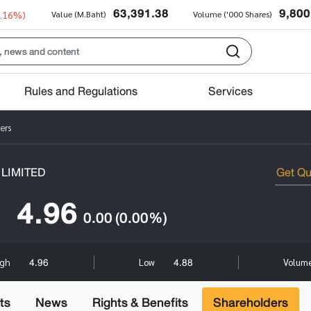
63,391.38
9,800
0.16%)
Value (M.Baht)
Volume ('000 Shares)
Rules and Regulations
Services
ers
LIMITED
4.96
0.00
(0.00%)
4.96
4.88
igh
Low
Volume
ts
News
Rights & Benefits
Shareholders