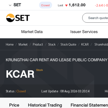
SET
1,612.00
-2.64
(-
Closed
Last
Market Data
Issuer Services
Home
Market
Product
Stock
Stock Quote
KCAR
Sharehold
KRUNGTHAI CAR RENT AND LEASE PUBLIC COMPANY 
KCAR
Stock
H
Status :
Closed
Last Update :
08 Aug 2026 03:20:14
Price
Historical Trading
Financial Statemen