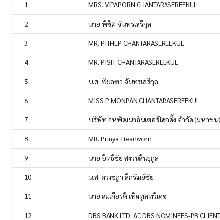
1
MRS. VIPAPORN CHANTARASEREEKUL
2
นาย พิชิต จันทรเสรีกุล
3
MR. PITHEP CHANTARASEREEKUL
4
MR. PISIT CHANTARASEREEKUL
5
น.ส. พิมลฑา จันทรเสรีกุล
6
MISS PIMONPAN CHANTARASEREEKUL
7
บริษัท สหพัฒนาอินเตอร์โฮลดิ้ง จำกัด (มหาชน
8
MR. Prinya Tieanworn
9
นาย อิทธิชัย สงวนสินธุกูล
10
น.ส. ดวงชฎา ลีกรัณย์ชัย
11
นาย สมเกียรติ เทิดทูลทวีเดช
12
DBS BANK LTD. AC DBS NOMINEES-PB CLIEN