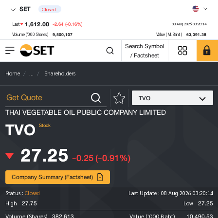
SET
Closed
1,612.00
-2.64
(-0.16%)
Last
08 Aug 2026 03:20:14
9,800,107
63,391.38
Volume ('000 Shares)
Value (M.Baht)
Search Symbol
/ Factsheet
Home
...
Shareholders
TVO
THAI VEGETABLE OIL PUBLIC COMPANY LIMITED
TVO
Stock
27.25
-0.25
(-0.91%)
Company Summary (Factsheet)
Status :
Closed
Last Update :
08 Aug 2026 03:20:14
27.75
27.25
High
Low
382,613
10,490.53
Volume (Shares)
Value ('000 Baht)