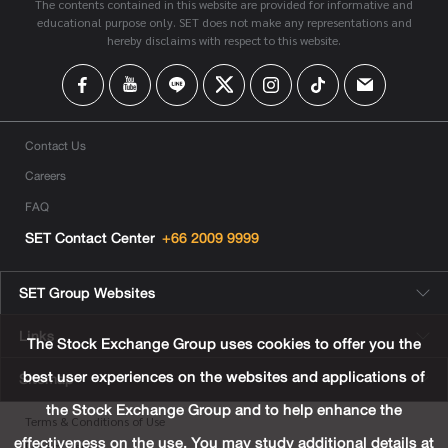
The contents contained in this website are provided for informative and
educational purpose only. SET does not make any representations and
hereby disclaims with respect to this website.
Contact Us
Careers
FAQ
SET Contact Center
+66 2009 9999
SET Group Websites
Links
The Stock Exchange Group uses cookies to offer you the
best user experiences on the websites and applications of
Sitemap
the Stock Exchange Group and to help enhance the
Terms & Conditions of Use
effectiveness on the use. You may study additional details at
Privacy Center