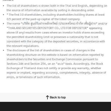
The list of shareholders is shown both in the Thai and English, depending on
the source of information available by sorting in descending order.
* The first 10 shareholders, including shareholders holding shares at least
0.5 percent of the paid-up capital of the listed company.
The name “บริษัท ศูนย์รับฝากหลักทรัพย์ (ประเทศไทย) จำกัด เพื่อผู้ฝาก” and/or
“THAILAND SECURITIES DEPOSITORY CO., LTD FOR DEPOSITOR” appearing
above (if any) results from cases where an investor holds shares exceeding
the permitted shareholding limit or possesses a nationality that is not
consistent with the category of the deposited securities, in accordance with
the relevant regulations.
The disclosure of the list of shareholders in cases of changes in the
shareholding structure on this website is based on information reported by
shareholders to the Securities and Exchange Commission pursuant to
Sections 246 and Section 256, on an “as is” basis. Accordingly, the Stock
Exchange of Thailand does not certify or provide any warranty, whether
express or implied, regarding accuracy, completeness, integrity, absence of
errors, or timeliness of such information.
Back to top