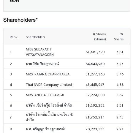
66.44
Shareholders*
# Shares
%
Rank
Shareholders
(Shares)
Shares
MISS SUDARATH
1
67,681,790
7.61
VITAYATANAGORN
2
นาย วิชัย วิทยฐานกรณ์
64,643,950
7.27
3
MRS. RATANA CHANPITAKSA
51,277,160
5.76
4
Thai NVDR Company Limited
43,445,947
4.88
5
MRS. ANCHALEE JAMSAI
32,224,000
3.62
6
บริษัท เชียร์ กรุ๊ป โฮลดิ้งส์ จำกัด
31,192,252
3.51
บริษัท โรงกลั่นน้ำมัน นครไชยศรี
7
21,752,214
2.45
จำกัด
8
น.ส. อรัญญา วิทยฐานกรณ์
20,223,355
2.27