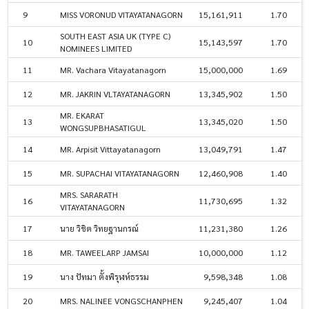
9
MISS VORONUD VITAYATANAGORN
15,161,911
1.70
SOUTH EAST ASIA UK (TYPE C)
10
15,143,597
1.70
NOMINEES LIMITED
11
MR. Vachara Vitayatanagorn
15,000,000
1.69
12
MR. JAKRIN VLTAYATANAGORN
13,345,902
1.50
MR. EKARAT
13
13,345,020
1.50
WONGSUPBHASATIGUL
14
MR. Arpisit Vittayatanagorn
13,049,791
1.47
15
MR. SUPACHAI VITAYATANAGORN
12,460,908
1.40
MRS. SARARATH
16
11,730,695
1.32
VITAYATANAGORN
17
นาย วิชิต วิทยฐานกรณ์
11,231,380
1.26
18
MR. TAWEELARP JAMSAI
10,000,000
1.12
19
นาง ปัทมา ตั้งพิรุฬห์ธรรม
9,598,348
1.08
20
MRS. NALINEE VONGSCHANPHEN
9,245,407
1.04