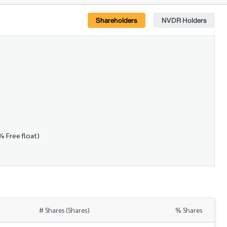
Shareholders
NVDR Holders
% Free float)
# Shares (Shares)
% Shares