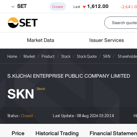
SET
1,612.00
-2.64
(-
Closed
Last
Market Data
Issuer Services
Home
Market
Product
Stock
Stock Quote
SKN
Shareholde
S.KIJCHAI ENTERPRISE PUBLIC COMPANY LIMITED
SKN
Stock
H
Status :
Closed
Last Update :
08 Aug 2026 03:20:14
Price
Historical Trading
Financial Statemen