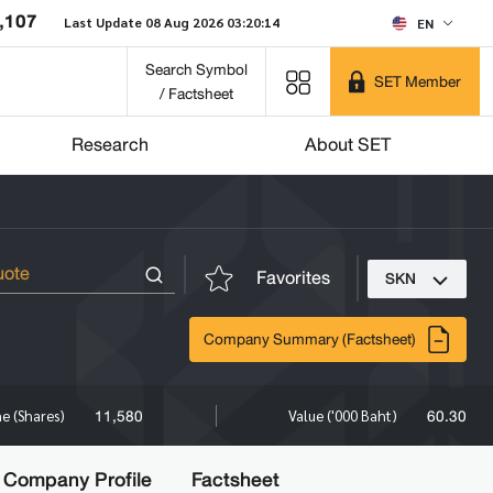
,107
Last Update 08 Aug 2026 03:20:14
EN
Search Symbol
SET Member
/ Factsheet
Research
About SET
Favorites
SKN
Company Summary (Factsheet)
11,580
60.30
e (Shares)
Value ('000 Baht)
Company Profile
Factsheet