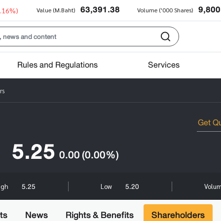
63,391.38
9,800
0.16%)
Value (M.Baht)
Volume ('000 Shares)
Rules and Regulations
Services
rs
5.25
0.00
(0.00%)
5.25
5.20
igh
Low
Volum
ts
News
Rights & Benefits
Shareholders