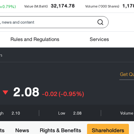
32,174.78
1,17
(+0.79%)
Value (M.Baht)
Volume ('000 Shares)
Rules and Regulations
Services
rs
2.08
-0.02
(-0.95%)
2.10
2.08
gh
Low
Volume 
ts
News
Rights & Benefits
Shareholders