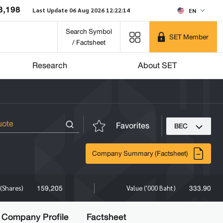
8,198
Last Update 06 Aug 2026 12:22:14
EN
Search Symbol
SET Member
/ Factsheet
Research
About SET
Favorites
BEC
Company Summary (Factsheet)
159,205
333.90
(Shares)
Value ('000 Baht)
Company Profile
Factsheet