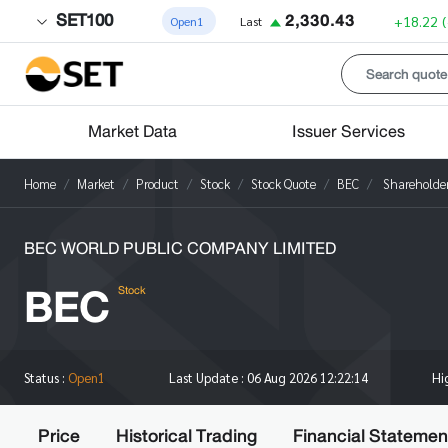
SET100
2,330.43
+18.22
Open1
Last
Market Data
Issuer Services
Home
Market
Product
Stock
Stock Quote
BEC
Shareholde
BEC WORLD PUBLIC COMPANY LIMITED
BEC
Stock
Hi
Status :
Open1
Last Update :
06 Aug 2026 12:22:14
Price
Historical Trading
Financial Statemen