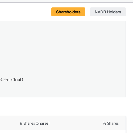
Shareholders
NVDR Holders
% Free float)
# Shares (Shares)
% Shares