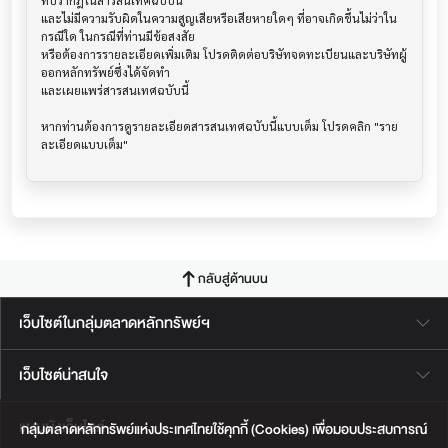
ที่ปรากฎในสารสนเทศฉบับนี้

และไม่มีความรับผิดในความสูญเสียหรือเสียหายใดๆ ที่อาจเกิดขึ้นไม่ว่าใน
กรณีใด ในกรณีที่ท่านมีข้อสงสัย

หรือต้องการรายละเอียดเพิ่มเติม โปรดติดต่อบริษัทจดทะเบียนและบริษัทผู้
ออกหลักทรัพย์ซึ่งได้จัดทำ

และเผยแพร่สารสนเทศฉบับนี้

หากท่านต้องการดูรายละเอียดสารสนเทศฉบับนี้แบบเต็ม โปรดคลิก "ราย
กลับสู่ด้านบน
เว็บไซต์ในกลุ่มตลาดหลักทรัพย์ฯ
เว็บไซต์น่าสนใจ
แผนผังเว็บไซต์
กลุ่มตลาดหลักทรัพย์แห่งประเทศไทยใช้คุกกี้ (Cookies) เพื่อมอบประสบการณ์