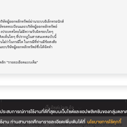
ัทผู้ออกหลักทรัพย์ผ่านระบบอิเล็กทรอนิกส์ 

ษัทจดทะเบียนและบริษัทผู้ออกหลักทรัพย์

ห่งประเทศไทยไม่มีความรับผิดชอบใดๆ

ิดเห็นใดๆ ที่ปรากฎในสารสนเทศฉบับนี้

ไม่ว่าในกรณีใด ในกรณีที่ท่านมีข้อสงสัย

ะบริษัทผู้ออกหลักทรัพย์ซึ่งได้จัดทำ

เว็บไซต์น่าสนใจ
ประสบการณ์การใช้งานที่ดีที่สุดบนเว็บไซต์และแอปพลิเคชันของกลุ่มตลาดหลั
้งาน ท่านสามารถศึกษารายละเอียดเพิ่มเติมได้ที่
นโยบายการใช้คุกกี้
คล
|
นโยบายการใช้คุกกี้
|
เงื่อนไขการใช้ข้อมูลของผู้ให้บริการรายอื่น