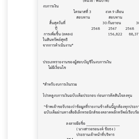
                                           (หน่วย : พันบาท)

งบการเงิน                              			

                                 ไตรมาสที่ 3               งวด 9 เดือน

                                    สอบทาน                    สอบทาน

       สิ้นสุดวันที่        			        30 กันยายน                30 กันยายน

             ปี             			    2568         2567         2568         2567

 การเพิ่มขึ้น (ลดลง) 			              156,822       88,377      333,618      243,877

ในสินทรัพย์สุทธิ 

จากการดำเนินงาน*

ประเภทรายงานของผู้สอบบัญชีในงบการเงิน     			

      ไม่มีเงื่อนไข

*สำหรับงบการเงินรวม                    			

โปรดดูงบการเงินฉบับเต็มประกอบ ก่อนการตัดสินใจลงทุน

 "ข้าพเจ้าขอรับรองว่าข้อมูลที่รายงานข้างต้นนี้ถูกต้องทุกประการ พร้อมกันนี้บริษัทได้จัดส่งงบการเงิน

 ฉบับเต็มผ่านทางสื่ออิเล็กทรอนิกส์ของตลาดหลักทรัพย์เรียบร้อยแล้ว"

                         ลงลายมือชื่อ ___________________________

                                    ( นางสาวอรอนงค์ ชัยธง )

                                    ประธานเจ้าหน้าที่บริหาร
