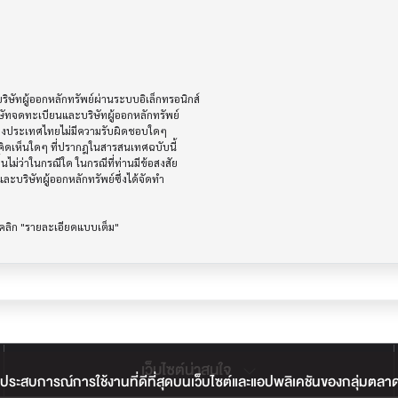
ัทผู้ออกหลักทรัพย์ผ่านระบบอิเล็กทรอนิกส์ 

ษัทจดทะเบียนและบริษัทผู้ออกหลักทรัพย์

ห่งประเทศไทยไม่มีความรับผิดชอบใดๆ

ิดเห็นใดๆ ที่ปรากฎในสารสนเทศฉบับนี้

ไม่ว่าในกรณีใด ในกรณีที่ท่านมีข้อสงสัย

ะบริษัทผู้ออกหลักทรัพย์ซึ่งได้จัดทำ

เว็บไซต์น่าสนใจ
ประสบการณ์การใช้งานที่ดีที่สุดบนเว็บไซต์และแอปพลิเคชันของกลุ่มตลาดหลั