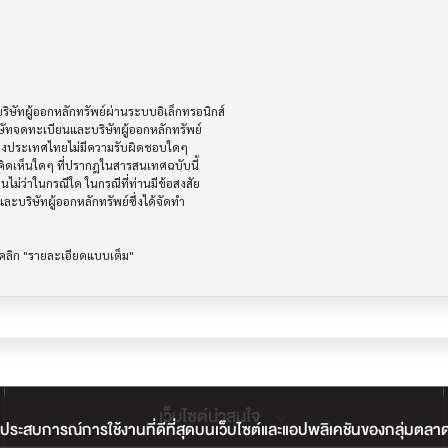
ัทผู้ออกหลักทรัพย์ผ่านระบบอิเล็กทรอนิกส์ 

ษัทจดทะเบียนและบริษัทผู้ออกหลักทรัพย์

ห่งประเทศไทยไม่มีความรับผิดชอบใดๆ

ิดเห็นใดๆ ที่ปรากฎในสารสนเทศฉบับนี้

ไม่ว่าในกรณีใด ในกรณีที่ท่านมีข้อสงสัย

ะบริษัทผู้ออกหลักทรัพย์ซึ่งได้จัดทำ

เว็บไซต์น่าสนใจ
ประสบการณ์การใช้งานที่ดีที่สุดบนเว็บไซต์และแอปพลิเคชันของกลุ่มตลาดหลั