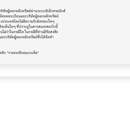
ัทผู้ออกหลักทรัพย์ผ่านระบบอิเล็กทรอนิกส์ 

ษัทจดทะเบียนและบริษัทผู้ออกหลักทรัพย์

ห่งประเทศไทยไม่มีความรับผิดชอบใดๆ

ิดเห็นใดๆ ที่ปรากฎในสารสนเทศฉบับนี้

ไม่ว่าในกรณีใด ในกรณีที่ท่านมีข้อสงสัย

ะบริษัทผู้ออกหลักทรัพย์ซึ่งได้จัดทำ
