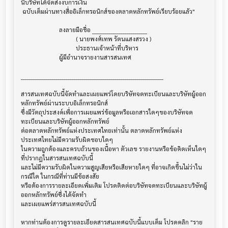
นี้บริษัทได้จัดส่งงบการเงิน

 ฉบับเต็มผ่านทางสื่ออิเล็กทรอนิกส์ของตลาดหลักทรัพย์เรียบร้อยแล้ว"

                         ลงลายมือชื่อ ___________________________

                                    ( นายพงศ์เทพ รัตนแสงสรวง )

                                    ประธานเจ้าหน้าที่บริหาร

                         ผู้มีอำนาจรายงานสารสนเทศ

______________________________________________________________________

สารสนเทศฉบับนี้จัดทำและเผยแพร่โดยบริษัทจดทะเบียนและบริษัทผู้ออก
หลักทรัพย์ผ่านระบบอิเล็กทรอนิกส์ 

ซึ่งมีวัตถุประสงค์เพื่อการเผยแพร่ข้อมูลหรือเอกสารใดๆของบริษัทจด
ทะเบียนและบริษัทผู้ออกหลักทรัพย์

ต่อตลาดหลักทรัพย์แห่งประเทศไทยเท่านั้น ตลาดหลักทรัพย์แห่ง
ประเทศไทยไม่มีความรับผิดชอบใดๆ

ในความถูกต้องและครบถ้วนของเนื้อหา ตัวเลข รายงานหรือข้อคิดเห็นใดๆ 
ที่ปรากฎในสารสนเทศฉบับนี้

และไม่มีความรับผิดในความสูญเสียหรือเสียหายใดๆ ที่อาจเกิดขึ้นไม่ว่าใน
กรณีใด ในกรณีที่ท่านมีข้อสงสัย

หรือต้องการรายละเอียดเพิ่มเติม โปรดติดต่อบริษัทจดทะเบียนและบริษัทผู้
ออกหลักทรัพย์ซึ่งได้จัดทำ

และเผยแพร่สารสนเทศฉบับนี้

หากท่านต้องการดูรายละเอียดสารสนเทศฉบับนี้แบบเต็ม โปรดคลิก "ราย