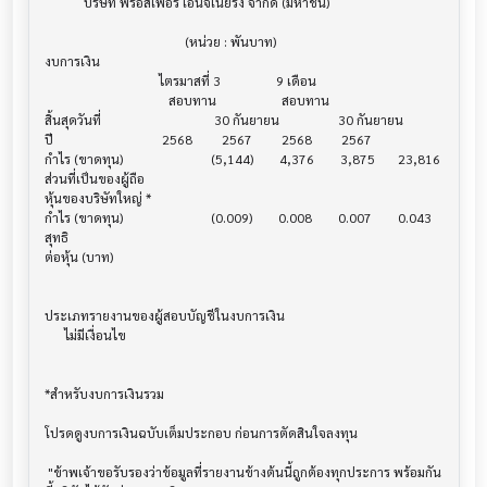
            บริษัท พรอสเพอร์ เอ็นจิเนียริ่ง จำกัด (มหาชน)

                                           (หน่วย : พันบาท)

งบการเงิน                              			

                                   ไตรมาสที่ 3                 9 เดือน

                                      สอบทาน                    สอบทาน

สิ้นสุดวันที่			            30 กันยายน                  30 กันยายน

ปี       			    2568         2567         2568         2567

กำไร (ขาดทุน) 			   (5,144)        4,376        3,875       23,816

ส่วนที่เป็นของผู้ถือ

หุ้นของบริษัทใหญ่ *

กำไร (ขาดทุน) 			   (0.009)        0.008        0.007        0.043

สุทธิ

ต่อหุ้น (บาท)                            			

ประเภทรายงานของผู้สอบบัญชีในงบการเงิน     			

      ไม่มีเงื่อนไข

*สำหรับงบการเงินรวม                    			

โปรดดูงบการเงินฉบับเต็มประกอบ ก่อนการตัดสินใจลงทุน

 "ข้าพเจ้าขอรับรองว่าข้อมูลที่รายงานข้างต้นนี้ถูกต้องทุกประการ พร้อมกัน