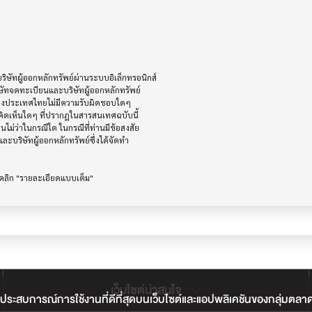
ัทผู้ออกหลักทรัพย์ผ่านระบบอิเล็กทรอนิกส์ 

ษัทจดทะเบียนและบริษัทผู้ออกหลักทรัพย์

ห่งประเทศไทยไม่มีความรับผิดชอบใดๆ

ิดเห็นใดๆ ที่ปรากฎในสารสนเทศฉบับนี้

ไม่ว่าในกรณีใด ในกรณีที่ท่านมีข้อสงสัย

ะบริษัทผู้ออกหลักทรัพย์ซึ่งได้จัดทำ

เว็บไซต์น่าสนใจ
ประสบการณ์การใช้งานที่ดีที่สุดบนเว็บไซต์และแอปพลิเคชันของกลุ่มตลาดหลั