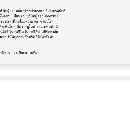
ัทผู้ออกหลักทรัพย์ผ่านระบบอิเล็กทรอนิกส์ 

ษัทจดทะเบียนและบริษัทผู้ออกหลักทรัพย์

ห่งประเทศไทยไม่มีความรับผิดชอบใดๆ

ิดเห็นใดๆ ที่ปรากฎในสารสนเทศฉบับนี้

ไม่ว่าในกรณีใด ในกรณีที่ท่านมีข้อสงสัย

ะบริษัทผู้ออกหลักทรัพย์ซึ่งได้จัดทำ
