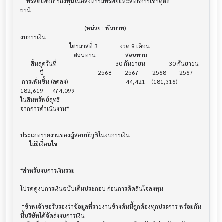
    ทรัสต์เพื่อการลงทุนในอสังหาริมทรัพย์และสิทธิการเช่าดุสิต

ธานี

                                           (หน่วย : พันบาท)

งบการเงิน                              			

                                 ไตรมาสที่ 3               งวด 9 เดือน

                                    สอบทาน                    สอบทาน

       สิ้นสุดวันที่        			        30 กันยายน                30 กันยายน

             ปี             			    2568         2567         2568         2567

 การเพิ่มขึ้น (ลดลง) 			               44,421    (181,316)      
182,619      474,099

ในสินทรัพย์สุทธิ 

จากการดำเนินงาน*

ประเภทรายงานของผู้สอบบัญชีในงบการเงิน     			

      ไม่มีเงื่อนไข

*สำหรับงบการเงินรวม                    			

โปรดดูงบการเงินฉบับเต็มประกอบ ก่อนการตัดสินใจลงทุน

 "ข้าพเจ้าขอรับรองว่าข้อมูลที่รายงานข้างต้นนี้ถูกต้องทุกประการ พร้อมกัน
นี้บริษัทได้จัดส่งงบการเงิน
