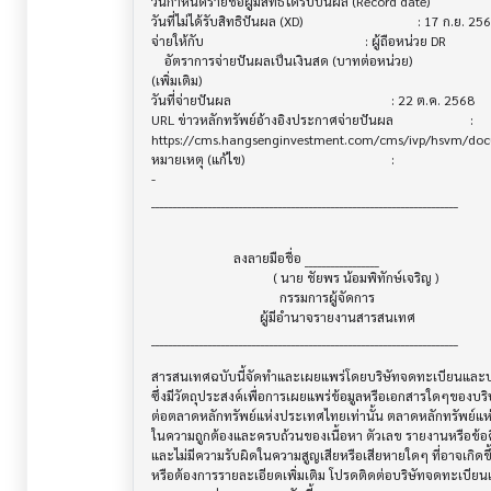
วันกำหนดรายชื่อผู้มีสิทธิได้รับปันผล (Record date)			 : 18 ก.ย. 2568

วันที่ไม่ได้รับสิทธิปันผล (XD)              			 : 17 ก.ย. 2568

จ่ายให้กับ                              			 : ผู้ถือหน่วย DR

    อัตราการจ่ายปันผลเป็นเงินสด (บาทต่อหน่วย) 			 : 0.1341

(เพิ่มเติม)

วันที่จ่ายปันผล                          			 : 22 ต.ค. 2568

URL ข่าวหลักทรัพย์อ้างอิงประกาศจ่ายปันผล   			 : 

https://cms.hangsenginvestment.com/cms/ivp/hsvm/do
หมายเหตุ (แก้ไข)                        			 :

-

______________________________________________________________________

                         ลงลายมือชื่อ _________________

                                     ( นาย ชัยพร น้อมพิทักษ์เจริญ )

                                       กรรมการผู้จัดการ

                                 ผู้มีอำนาจรายงานสารสนเทศ

______________________________________________________________________

สารสนเทศฉบับนี้จัดทำและเผยแพร่โดยบริษัทจดทะเบียนและบริษ
ซึ่งมีวัตถุประสงค์เพื่อการเผยแพร่ข้อมูลหรือเอกสารใดๆของบริ
ต่อตลาดหลักทรัพย์แห่งประเทศไทยเท่านั้น ตลาดหลักทรัพย์แ
ในความถูกต้องและครบถ้วนของเนื้อหา ตัวเลข รายงานหรือข้อค
และไม่มีความรับผิดในความสูญเสียหรือเสียหายใดๆ ที่อาจเกิดขึ้น
หรือต้องการรายละเอียดเพิ่มเติม โปรดติดต่อบริษัทจดทะเบียนแล