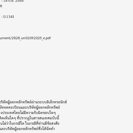
cument/2828_un02092025_e.pdf

ัทผู้ออกหลักทรัพย์ผ่านระบบอิเล็กทรอนิกส์ 

ษัทจดทะเบียนและบริษัทผู้ออกหลักทรัพย์

ห่งประเทศไทยไม่มีความรับผิดชอบใดๆ

ิดเห็นใดๆ ที่ปรากฎในสารสนเทศฉบับนี้

ไม่ว่าในกรณีใด ในกรณีที่ท่านมีข้อสงสัย

ะบริษัทผู้ออกหลักทรัพย์ซึ่งได้จัดทำ
