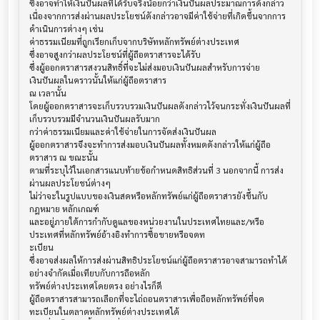
ซึ่งอาจทำให้เงินปันผลที่ได้รับจริงน้อยกว่าเงินปันผลประมาณการดังกล่าว

เนื่องจากการส่งผ่านผลประโยชน์ดังกล่าวอาจมีค่าใช้จ่ายที่เกิดขึ้นจากการ
ดำเนินการต่างๆ เช่น 

ค่าธรรมเนียมที่ถูกเรียกเก็บจากบริษัทหลักทรัพย์ต่างประเทศ

ซึ่งอาจสูงกว่าผลประโยชน์ที่ผู้ถือตราสารจะได้รับ

ซึ่งผู้ออกตราสารสงวนสิทธิ์ที่จะไม่ส่งมอบเงินปันผลสำหรับการจ่าย
เงินปันผลในคราวนั้นให้แก่ผู้ถือตราสาร

ณ เวลานั้น

โดยผู้ออกตราสารจะเก็บรวบรวมเงินปันผลดังกล่าวไว้จนกระทั่งเงินปันผลที่
เก็บรวบรวมมีจำนวนเงินปันผลรับมาก

กว่าค่าธรรมเนียมและค่าใช้จ่ายในการจัดส่งเงินปันผล

ผู้ออกตราสารจึงจะทำการส่งมอบเงินปันผลทั้งหมดดังกล่าวให้แก่ผู้ถือ
ตราสาร ณ ขณะนั้น

ตามที่ระบุไว้ในเอกสารแนบท้ายข้อกำหนดสิทธิส่วนที่ 3 นอกจากนี้ การส่ง
ผ่านผลประโยชน์ต่างๆ

ไม่ว่าจะในรูปแบบของเงินสดหรือหลักทรัพย์แก่ผู้ถือตราสารยังขึ้นกับ
กฎหมาย หลักเกณฑ์

และอยู่ภายใต้การกำกับดูแลของหน่วยงานในประเทศไทยและ/หรือ
ประเทศที่หลักทรัพย์อ้างอิงทำการซื้อขายหรือจดท

ะเบียน

ซึ่งอาจส่งผลให้การส่งผ่านสิทธิประโยชน์แก่ผู้ถือตราสารอาจสามารถทำได้
อย่างจำกัดเมื่อเทียบกับการถือหลัก

ทรัพย์ต่างประเทศโดยตรง อย่างไรก็ดี

ผู้ถือตราสารสามารถเลือกที่จะไถ่ถอนตราสารเพื่อถือหลักทรัพย์ที่จด
ทะเบียนในตลาดหลักทรัพย์ต่างประเทศได้
