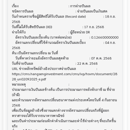
เรื่อง                                  			 : การจ่ายปันผล

ชนิดการปันผล                           			 : จ่ายปันผลเป็นเงินสด

วันกำหนดรายชื่อผู้มีสิทธิได้รับปันผล (Record date)			 : 18 ก.ย. 
2568

วันที่ไม่ได้รับสิทธิปันผล (XD)              			 : 17 ก.ย. 2568

จ่ายให้กับ                              			 : ผู้ถือหน่วย DR

    อัตราเงินปันผลเบื้องต้น (บาทต่อหน่วย)   			 : 0.126600000000

    อัตราแลกเปลี่ยนที่ใช้คำนวณอัตราเงินปันผลเบื้อง			 : 04 ก.ย. 
2568

ต้น เป็นอัตราแลกเปลี่ยน ณ วันที่

    วันที่คาดว่าจะแจ้งอัตราปันผลสุดท้าย     			 : 07 ต.ค. 2568

วันที่จ่ายปันผล                          			 : 22 ต.ค. 2568

URL ข่าวหลักทรัพย์อ้างอิงประกาศจ่ายปันผล   			 : 

https://cms.hangsenginvestment.com/cms/ivp/hsvm/document/28
28_un02092025_e.pdf

หมายเหตุ                               			 :

ประมาณการเงินปันผลข้างต้น เป็นการประมาณการหลังหักภาษี ณ ที่จ่าย 
(ถ้ามี) 

และคำนวณจากอัตราแลกเปลี่ยนธนาคารแห่งประเทศไทยวันที่ 4 กันยายน 
2568

เพื่อเป็นข้อมูลอ้างอิงซึ่งอาจแตกต่างจากอัตราแลกเปลี่ยนจริงที่ผู้ออก
ตราสารจะได้รับจากธนาคารพาณิชย์

และเป็นค่าประมาณก่อนหักค่าดำเนินการและค่าใช้จ่ายต่างๆ ที่จะเกิดขึ้น
จริง
