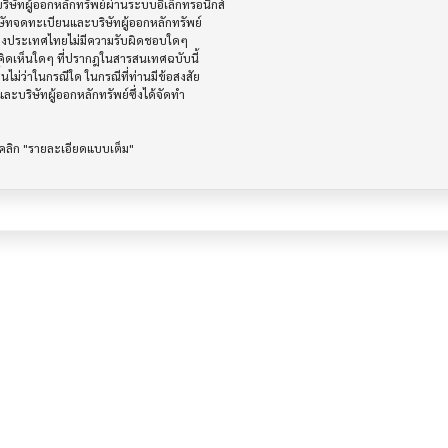
ัทผู้ออกหลักทรัพย์ผ่านระบบอิเล็กทรอนิกส์ 

ษัทจดทะเบียนและบริษัทผู้ออกหลักทรัพย์

ห่งประเทศไทยไม่มีความรับผิดชอบใดๆ

ิดเห็นใดๆ ที่ปรากฎในสารสนเทศฉบับนี้

ไม่ว่าในกรณีใด ในกรณีที่ท่านมีข้อสงสัย

ะบริษัทผู้ออกหลักทรัพย์ซึ่งได้จัดทำ
